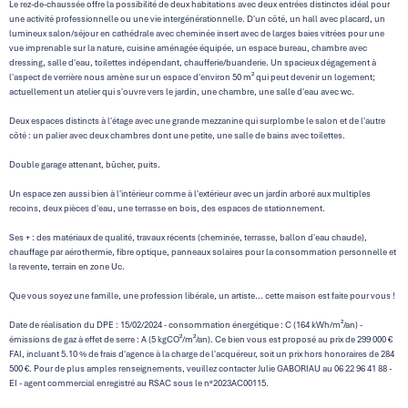
Le rez-de-chaussée offre la possibilité de deux habitations avec deux entrées distinctes idéal pour
une activité professionnelle ou une vie intergénérationnelle. D'un côté, un hall avec placard, un
lumineux salon/séjour en cathédrale avec cheminée insert avec de larges baies vitrées pour une
vue imprenable sur la nature, cuisine aménagée équipée, un espace bureau, chambre avec
dressing, salle d'eau, toilettes indépendant, chaufferie/buanderie. Un spacieux dégagement à
l'aspect de verrière nous amène sur un espace d'environ 50 m² qui peut devenir un logement;
actuellement un atelier qui s'ouvre vers le jardin, une chambre, une salle d'eau avec wc.
Deux espaces distincts à l'étage avec une grande mezzanine qui surplombe le salon et de l'autre
côté : un palier avec deux chambres dont une petite, une salle de bains avec toilettes.
Double garage attenant, bûcher, puits.
Un espace zen aussi bien à l'intérieur comme à l'extérieur avec un jardin arboré aux multiples
recoins, deux pièces d'eau, une terrasse en bois, des espaces de stationnement.
Ses + : des matériaux de qualité, travaux récents (cheminée, terrasse, ballon d'eau chaude),
chauffage par aérothermie, fibre optique, panneaux solaires pour la consommation personnelle et
la revente, terrain en zone Uc.
Que vous soyez une famille, une profession libérale, un artiste... cette maison est faite pour vous !
Date de réalisation du DPE : 15/02/2024 - consommation énergétique : C (164 kWh/m²/an) -
émissions de gaz à effet de serre : A (5 kgCO²/m²/an). Ce bien vous est proposé au prix de 299 000 €
FAI, incluant 5.10 % de frais d'agence à la charge de l'acquéreur, soit un prix hors honoraires de 284
500 €. Pour de plus amples renseignements, veuillez contacter Julie GABORIAU au 06 22 96 41 88 -
EI - agent commercial enregistré au RSAC sous le n°2023AC00115.