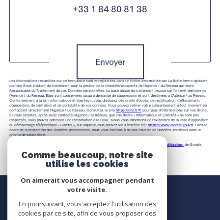
+33 1 84 80 81 38
Validation
Envoyer
Les informations recueillies sur ce formulaire sont enregistrées dans un fichier informatisé par La Boite Immo agissant
comme Sous-traitant du traitement pour la gestion de la clientèle/prospects de l'Agence / du Réseau qui reste
Responsable du Traitement de vos Données personnelles. La base légale du traitement repose sur l'intérêt légitime de
l'Agence / du Réseau. Elles sont conservées jusqu'à demande de suppression et sont destinées à l'Agence / au Réseau.
Conformément à la loi « informatique et libertés », vous disposez des droits d’accès, de rectification, d’effacement,
d’opposition, de limitation et de portabilité de vos données. Vous pouvez retirer votre consentement à tout moment en
contactant directement l’Agence / Le Réseau. Consultez le site
https://cnil.fr/fr
pour plus d’informations sur vos droits.
Si vous estimez, après avoir contacté l'Agence / le Réseau, que vos droits « Informatique et Libertés » ne sont pas
respectés, vous pouvez adresser une réclamation à la CNIL. Nous vous informons de l’existence de la liste d'opposition
au démarchage téléphonique « Bloctel », sur laquelle vous pouvez vous inscrire ici :
https://www.bloctel.gouv.fr
. Dans le
cadre de la protection des Données personnelles, nous vous invitons à ne pas inscrire de Données sensibles dans le
champ de saisie libre.
Ce site est protégé par reCAPTCHA, les
Politiques de Confidentialité
et es
Conditions d'utilisation
de Google
s'appliquent.
Comme beaucoup, notre site
utilise les cookies
On aimerait vous accompagner pendant
Nous contacter
votre visite.
En poursuivant, vous acceptez l'utilisation des
Contact
cookies par ce site, afin de vous proposer des