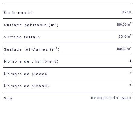
35390
Code postal
TRAD_PAMPERO_Caracteristique
Valeurs
190,38 m²
Surface habitable (m²)
3 348 m²
surface terrain
190,38 m²
Surface loi Carrez (m²)
4
Nombre de chambre(s)
7
Nombre de pièces
2
Nombre de niveaux
campagne, jardin paysagé
Vue