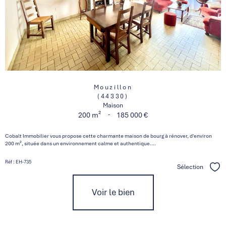
Mouzillon
(44330)
Maison
-
200 m²
185 000 €
Cobalt Immobilier vous propose cette charmante maison de bourg à rénover, d'environ
200 m², située dans un environnement calme et authentique....
Réf : EH-735
Sélection
Séle
Voir le bien