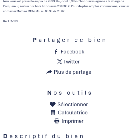
bien vous est présenté au prix de 259 900 €, dont 3,96% d'honoraires agence à la charge de
l'acquéreur, soit un prix hors honoraires 250 000 €. Pour de plus amples informations, veuillez
contacter Mathias CONGAR au 06.33.42.29.82.
Réf LC-533
Partager ce bien
Facebook
Twitter
Plus de partage
Nos outils
Sélectionner
Calculatrice
Imprimer
Descriptif du bien