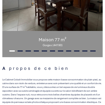
Maison 77 m²
Gorges (44190)
A propos de ce bien
Le Cabinet Cobalt Immobilier vous propose cette maison basse consommation de plain-pied, au
calme dans son écrin de verdure, entretenue avec soin présentant une qualité et un confort de vie.
D'une surface de 77 m² habitable, vous y découvrirez un bel espace de vie lumineux double
exposition avec sa cuisine aménagée et équipée ouverte sur le salon bénéficiant de son arrière
cuisine. Dans l'espace nuit, nous retrouvons trois belles chambres équipées de placards et d'un
climatiseur chacune. Un garage avec sa mezzanine de rangement complète ce bien. La maison est
équipée de panneaux solaire photovoltaïque proposant une basse consommation électrique. Ce