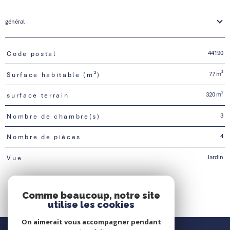
général
44190
Code postal
TRAD_PAMPERO_Caracteristique
Valeurs
77 m²
Surface habitable (m²)
320 m²
surface terrain
3
Nombre de chambre(s)
4
Nombre de pièces
Jardin
Vue
Comme beaucoup, notre site
utilise les cookies
On aimerait vous accompagner pendant
Nous contacter