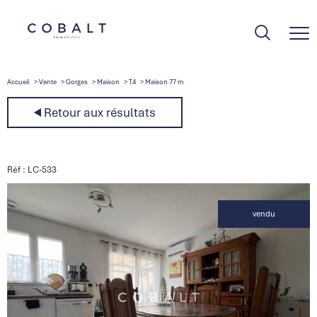
Accueil
Vente
Gorges
Maison
T4
Maison 77 m
Retour aux résultats
Réf : LC-533
vendu