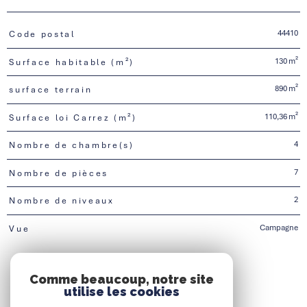
44410
Code postal
TRAD_PAMPERO_Caracteristique
Valeurs
130 m²
Surface habitable (m²)
890 m²
surface terrain
110,36 m²
Surface loi Carrez (m²)
4
Nombre de chambre(s)
7
Nombre de pièces
2
Nombre de niveaux
Campagne
Vue
Comme beaucoup, notre site
utilise les cookies