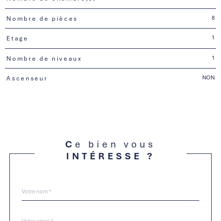
8
Nombre de pièces
1
Etage
1
Nombre de niveaux
NON
Ascenseur
Ce bien vous
INTÉRESSE ?
Nom
Fieldset
*
par
défaut
email