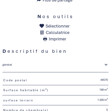
Plus de partage
Nos outils
Sélectionner
Calculatrice
Imprimer
Descriptif du bien
général
44570
Code postal
TRAD_PAMPERO_Caracteristique
Valeurs
190 m²
Surface habitable (m²)
1 200 m²
surface terrain
5
Nombre de chambre(s)