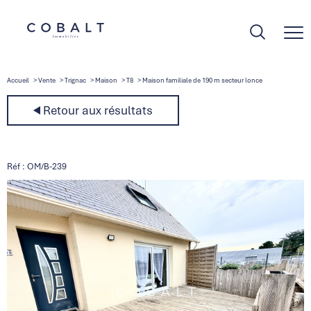
Accueil
Vente
Trignac
Maison
T8
Maison familiale de 190 m secteur lonce
Retour aux résultats
Réf : OM/B-239