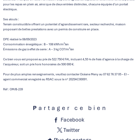
pour les repas en plein air, ainsi que de deux entrées distinctes, chacune équipée d’un portail
électrique.
Ses atouts :
Terrain constructible offrant un potentiel d’agrandissement rare, secteur recherché, maison
proposant de belles prestations avec un permis de construire en place.
DPE réalisé le 08/09/2023
Consommation énergétique : B – 108 kWh/m²/an
Émissions de gaz à effet de serre : A – 3 kg CO?/m²/an
Ce bien vous est proposé au prix de 522 750 € FAI, incluant 4,55 % de frais d’agence à la charge de
l’acquéreur, soit un prix hors honoraires de 500 000 €.
Pour de plus amples renseignements, veuillez contacter Océane Meny au 07 62 76 37 05 – EI –
agent commercial enregistré au RSAC sous le n° 2025AC00091.
Réf : OM/B-239
Partager ce bien
Facebook
Twitter