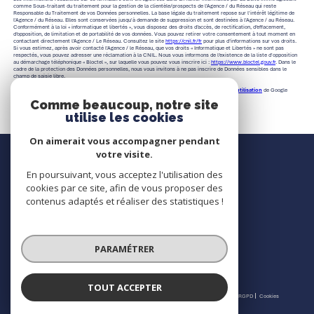
comme Sous-traitant du traitement pour la gestion de la clientèle/prospects de l'Agence / du Réseau qui reste
Responsable du Traitement de vos Données personnelles. La base légale du traitement repose sur l'intérêt légitime de
l'Agence / du Réseau. Elles sont conservées jusqu'à demande de suppression et sont destinées à l'Agence / au Réseau.
Conformément à la loi « informatique et libertés », vous disposez des droits d’accès, de rectification, d’effacement,
d’opposition, de limitation et de portabilité de vos données. Vous pouvez retirer votre consentement à tout moment en
contactant directement l’Agence / Le Réseau. Consultez le site
https://cnil.fr/fr
pour plus d’informations sur vos droits.
Si vous estimez, après avoir contacté l'Agence / le Réseau, que vos droits « Informatique et Libertés » ne sont pas
respectés, vous pouvez adresser une réclamation à la CNIL. Nous vous informons de l’existence de la liste d'opposition
au démarchage téléphonique « Bloctel », sur laquelle vous pouvez vous inscrire ici :
https://www.bloctel.gouv.fr
. Dans le
cadre de la protection des Données personnelles, nous vous invitons à ne pas inscrire de Données sensibles dans le
champ de saisie libre.
Ce site est protégé par reCAPTCHA, les
Politiques de Confidentialité
et es
Conditions d'utilisation
de Google
s'appliquent.
Comme beaucoup, notre site
utilise les cookies
On aimerait vous accompagner pendant
Nous contacter
votre visite.
En poursuivant, vous acceptez l'utilisation des
Contact
cookies par ce site, afin de vous proposer des
contenus adaptés et réaliser des statistiques !
Nous suivre
PARAMÉTRER
TOUT ACCEPTER
© 2026 | Tous droits réservés | Traduction powered by Google |
Nos honoraires
Plan du site
Mentions légales
Admin
Partenaires
Politique RGPD
Cookies