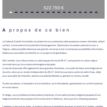
522 750 €
A propos de ce bien
Le Cabinet Cobalt Immobilier a le plaisir de vous présenter cette spacieuse maison familiale, alliant
confort, luminosité et fort potentiel d’aménagement. Située dans le secteur prisé de Loncé, à
Trignac, cette propriété séduit par ses grands volumes et ses nombreuses possibilités d’évolution,
idéale pour accueillir une famille ou un projet multi-génération.
Dès l’entrée, vous découvrirez un vaste espace de vie de 55 m², comprenant un salon-séjour
convivial ainsi qu’une cuisine aménagée et équipée.
Le rez-de-chaussée offre également deux grandes chambres, une salle de bains avec baignoire et
douche, ainsi qu’un studio indépendant de 20 m², doté de sa propre cuisine et salle d’eau, idéal
pour accueillir de la famille, exercer une activité libérale ou générer un revenu locatif.
Toutes les pièces, à l’exception d’une chambre, sont climatisées, garantissant un confort optimal
en toute saison.
À l’étage, vous profiterez de deux belles chambres, d’une salle de bains élégante équipée d’une
baignoire balnéo deux places et d’une douche à l’italienne, ainsi que d’un dressing spacieux.
L’extérieur n’est pas en reste : la maison dispose d’agréables espaces à l’avant et à l’arrière, parfaits