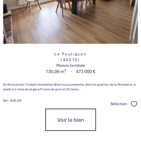
Le Pouliguen
(44510)
Maison familiale
-
130,06 m²
473 000 €
En Exclusivité ! Cobalt Immobilier Blain vous présente, dans le quartier de la Minoterie, à
pieds à 2 mins de la gare/5 mins du port et 25 mins...
Réf : JG/B-335
Sélection
Séle
Voir le bien