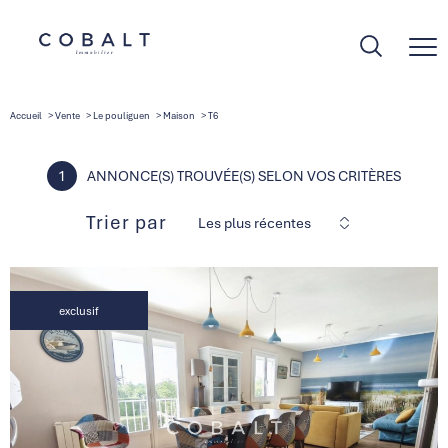
Accueil
Vente
Le pouliguen
Maison
T6
1
ANNONCE(S) TROUVÉE(S) SELON VOS CRITÈRES
Trier par
Les plus récentes
exclusif