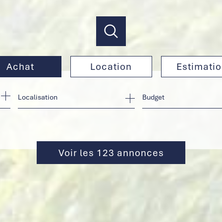
Achat
Location
Estimati
de l'ancien
à l'année
Budget
de l'immo pro
en saisonnier
de l'immo pro
Voir les
123
annonces