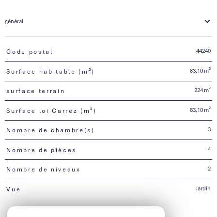
général
44240
Code postal
TRAD_PAMPERO_Caracteristique
Valeurs
83,10 m²
Surface habitable (m²)
224 m²
surface terrain
83,10 m²
Surface loi Carrez (m²)
3
Nombre de chambre(s)
4
Nombre de pièces
2
Nombre de niveaux
Jardin
Vue