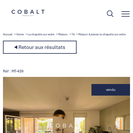
Accueil
Vente
La chapelle sur erdre
Maison
T4
Maison 4 pieces la chapelle sur erdre
Retour aux résultats
Réf : MT-439
vendu