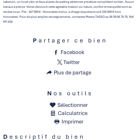
cabanon, un local vélo et deux places de parking aériennes privatives complètent ce bien. Aucun
travaux à prévoir. Venez découvrir cette agréable maison où nature, confort et tranquilité sont au
rendez-vous. Prix : 347 000 € - Honoraires inclus, à charge acquéreurs soit 335 000 € hors
honoraires. Pour de plus amples renseignements, contactez Marine TASSO au 06 59 06 78 76, Réf:
MT-439
Partager ce bien
Facebook
Twitter
Plus de partage
Nos outils
Sélectionner
Calculatrice
Imprimer
Descriptif du bien