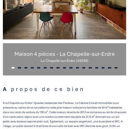
Maison 4 pièces - La Chapelle-sur-Erdre
La Chapelle-sur-Erdre (44240)
A propos de ce bien
A la Chapelle-sur-Erdre ! Quartier résidentiel des Perrières, Le Cabinet Cobalt Immobilier vous
présente au calme de sa rue piétonne cette jolie maison mitoyenne familiale de 83 m² habitables
dans son écrin de verdure de 150
m². Cette maison récente de 2013 se compose au rez de chaussée
d’un vaste salon-séjour avec une cuisine ouverte semi-équipée
de 37,5 m² donnant sur un joli
jardin avec terrasse exposé plein sud. Egalement, un espace rangement, une buanderie et WC. A
l'étage, un palier dessert 3 chambres et une salle de bain avec WC décorée avec goût. Enfin un