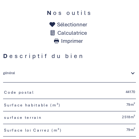
Nos outils
Sélectionner
Calculatrice
Imprimer
Descriptif du bien
général
44170
Code postal
TRAD_PAMPERO_Caracteristique
Valeurs
79 m²
Surface habitable (m²)
2 518 m²
surface terrain
79 m²
Surface loi Carrez (m²)