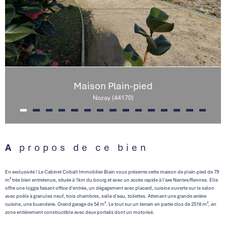
Maison Plain-pied
Nozay (44170)
A propos de ce bien
En exclusivité ! Le Cabinet Cobalt Immobilier Blain vous présente cette maison de plain-pied de 79
m² très bien entretenue, située à 1km du bourg et avec un accès rapide à l'axe Nantes/Rennes. Elle
offre une loggia faisant office d'entrée, un dégagement avec placard, cuisine ouverte sur le salon
avec poêle à granules neuf, trois chambres, salle d'eau, toilettes. Attenant une grande arrière
cuisine, une buanderie. Grand garage de 54 m². Le tout sur un terrain en partie clos de 2518 m², en
zone entièrement constructible avec deux portails dont un motorisé.