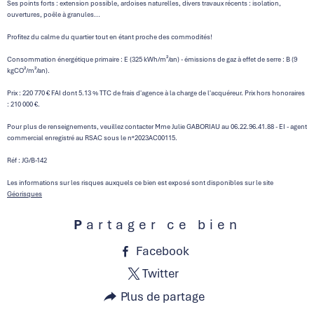
Ses points forts : extension possible, ardoises naturelles, divers travaux récents : isolation,
ouvertures, poêle à granules...
Profitez du calme du quartier tout en étant proche des commodités!
Consommation énergétique primaire : E (325 kWh/m²/an) - émissions de gaz à effet de serre : B (9
kgCO²/m²/an).
Prix : 220 770 € FAI dont 5.13 % TTC de frais d'agence à la charge de l'acquéreur. Prix hors honoraires
: 210 000 €.
Pour plus de renseignements, veuillez contacter Mme Julie GABORIAU au 06.22.96.41.88 - EI - agent
commercial enregistré au RSAC sous le n°2023AC00115.
Réf : JG/B-142
Les informations sur les risques auxquels ce bien est exposé sont disponibles sur le site
Géorisques
Partager ce bien
Facebook
Twitter
Plus de partage