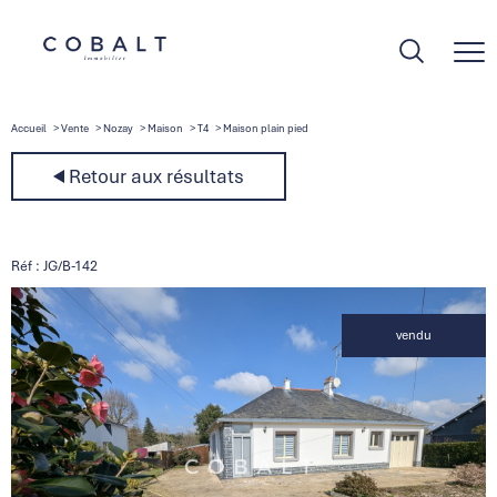
Accueil
Vente
Nozay
Maison
T4
Maison plain pied
Retour aux résultats
Réf : JG/B-142
vendu