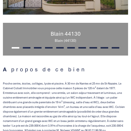
Blain 44130
Blain (44130)
A propos de ce bien
Proche centre, écoles, collèges, lycée et piscine. À 30 mn de Nantes et 25 mn de St-Nazaire. Le
Cabinet Cobalt Immobilier vous propose cette maison 5 pièces de 120 m² datant de 1977.
Entretenue avec soin, elle comprend : une entrée, un salon-séjour traversant et lumineux, une
cuisine entièrement aménagée et équipée ainsi qu'un WC indépendant. À l'étage : un palier
distribuant une grande suite parentale de 19 m² (dressing, salle d'eau et WC), deux belles
chambres avec placards intégrés d'environ 14 m², un bureau et une salle d'eau avec WC. Ce bien
dispose également d'un grenier entièrement aménageable (possibilité de créer deux grandes
chambres). La maison est raccordée au gaz de ville ainsi qu'au tout-à-l'égout. Elle dispose
notamment d'un grand garage avec WC et un beau jardin entretenu régulièrement. À visiter sans
tarder ! Le prix est de 239.000 € dont 3.91% d'honoraires à la charge de l'acquéreur, soit 230.000 €
hors honoraires. N'hésitez pas à contacter M. Nolwen VIVANT au 06 83 11 86 08 ou