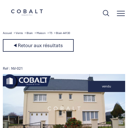
Accueil
Vente
Blain
Maison
T5
Blain 44130
Retour aux résultats
Réf : NV-021
vendu