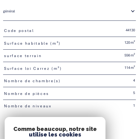
général
44130
Code postal
TRAD_PAMPERO_Caracteristique
Valeurs
120 m²
Surface habitable (m²)
556 m²
surface terrain
114 m²
Surface loi Carrez (m²)
4
Nombre de chambre(s)
5
Nombre de pièces
1
Nombre de niveaux
Comme beaucoup, notre site
utilise les cookies