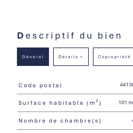
Descriptif du bien
Général
Détails +
Copropriété
4413
Code postal
TRAD_PAMPERO_Caracteristique
Valeurs
101 m
Surface habitable (m²)
Nombre de chambre(s)