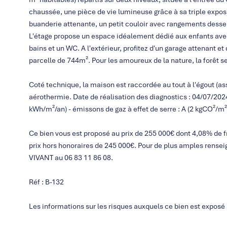
chaussée, une pièce de vie lumineuse grâce à sa triple expo
buanderie attenante, un petit couloir avec rangements desse
L'étage propose un espace idéalement dédié aux enfants ave
bains et un WC. A l'extérieur, profitez d'un garage attenant et 
parcelle de 744m². Pour les amoureux de la nature, la forêt s
Coté technique, la maison est raccordée au tout à l'égout (a
aérothermie. Date de réalisation des diagnostics : 04/07/20
kWh/m²/an) - émissons de gaz à effet de serre : A (2 kgCO²/m²
Ce bien vous est proposé au prix de 255 000€ dont 4,08% de fr
prix hors honoraires de 245 000€. Pour de plus amples rense
VIVANT au 06 83 11 86 08.
Réf : B-132
Les informations sur les risques auxquels ce bien est exposé 