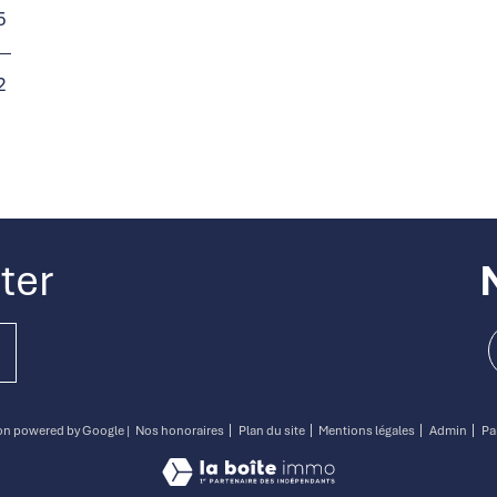
5
2
ter
tion powered by Google |
Nos honoraires
Plan du site
Mentions légales
Admin
Pa