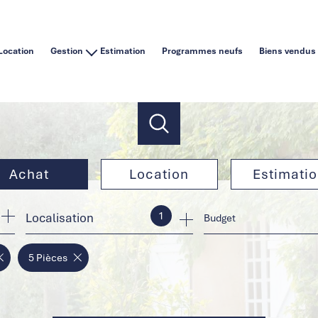
Location
Gestion
Estimation
Programmes neufs
Biens vendus
Vous êtes un particulier
Vous êtes une agence immobilière
Achat
Location
Estimati
1
Localisation
de l'ancien
à l'année
Budget
de l'immo pro
en saisonnier
5 Pièces
de l'immo pro