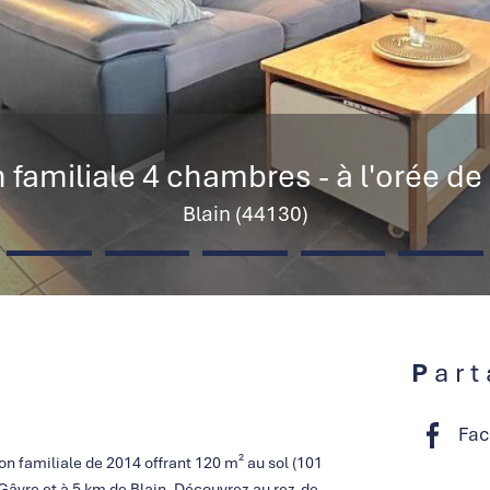
familiale 4 chambres - à l'orée de 
Blain (44130)
Par
Fac
n familiale de 2014 offrant 120 m² au sol (101
 Gâvre et à 5 km de Blain. Découvrez au rez-de-