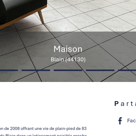
Maison
Blain (44130)
Par
Fac
 de 2008 offrant une vie de plain-pied de 83
de Blain dans un lotissement paisible proche