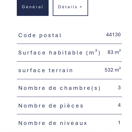
Général
Détails +
44130
Code postal
TRAD_PAMPERO_Caracteristique
Valeurs
83 m²
Surface habitable (m²)
532 m²
surface terrain
3
Nombre de chambre(s)
4
Nombre de pièces
1
Nombre de niveaux