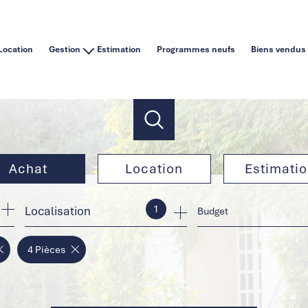
Location
Gestion
Estimation
Programmes neufs
Biens vendus
Vous êtes un particulier
Vous êtes une agence immobilière
Achat
Location
Estimati
1
Localisation
de l'ancien
à l'année
Budget
de l'immo pro
en saisonnier
4 Pièces
de l'immo pro