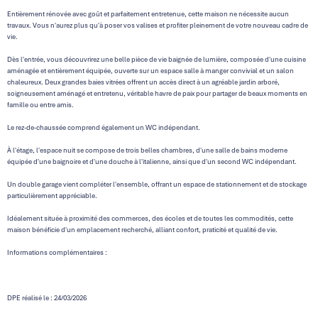
Entièrement rénovée avec goût et parfaitement entretenue, cette maison ne nécessite aucun
travaux. Vous n'aurez plus qu'à poser vos valises et profiter pleinement de votre nouveau cadre de
vie.
Dès l'entrée, vous découvrirez une belle pièce de vie baignée de lumière, composée d'une cuisine
aménagée et entièrement équipée, ouverte sur un espace salle à manger convivial et un salon
chaleureux. Deux grandes baies vitrées offrent un accès direct à un agréable jardin arboré,
soigneusement aménagé et entretenu, véritable havre de paix pour partager de beaux moments en
famille ou entre amis.
Le rez-de-chaussée comprend également un WC indépendant.
À l'étage, l'espace nuit se compose de trois belles chambres, d'une salle de bains moderne
équipée d'une baignoire et d'une douche à l'italienne, ainsi que d'un second WC indépendant.
Un double garage vient compléter l'ensemble, offrant un espace de stationnement et de stockage
particulièrement appréciable.
Idéalement située à proximité des commerces, des écoles et de toutes les commodités, cette
maison bénéficie d'un emplacement recherché, alliant confort, praticité et qualité de vie.
Informations complémentaires :
DPE réalisé le : 24/03/2026