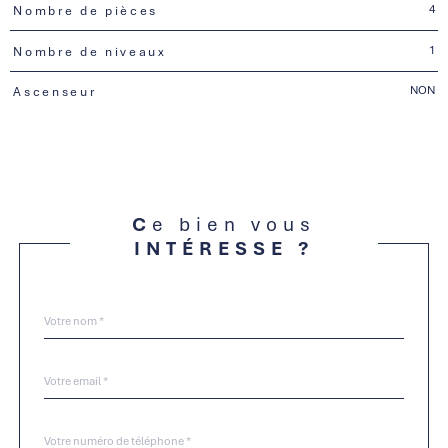
4
Nombre de pièces
1
Nombre de niveaux
NON
Ascenseur
Ce bien vous
INTÉRESSE ?
Nom
Fieldset
*
par
défaut
email
*
Téléphone
*