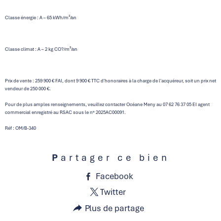
Classe énergie : A – 65 kWh/m²/an
Classe climat : A – 2 kg CO?/m²/an
Prix de vente : 259 900 € FAI, dont 9 900 € TTC d'honoraires à la charge de l'acquéreur, soit un prix net
vendeur de 250 000 €.
Pour de plus amples renseignements, veuillez contacter Océane Meny au 07 62 76 37 05 EI agent
commercial enregistré au RSAC sous le n° 2025AC00091.
Réf : OM/B-340
Partager ce bien
Facebook
Twitter
Plus de partage