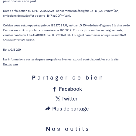
personnaliser à son goût.
Date de réalisation du DPE : 29/09/2025 - consommation énergétique : D (223 kWh/m²/an) -
émissions de gaz à effet de serre : B (7 kgCO²/m²/an).
Ce bien vous est proposé au prix de 189 270 € FAI, incluant 5.15 % de frais d'agence à la charge de
l'acquéreur, soit un prix hors honoraires de 180 000 €. Pour de plus amples renseignements,
veuillez contacter Julie GABORIAU au 06 22 96 41 88 - EI - agent commercial enregistré au RSAC
sous le n°2023AC00115.
Ref : JG/B-229
Les informations sur les risques auxquels ce bien est exposé sont disponibles sur le site
Géorisques
Partager ce bien
Facebook
Twitter
Plus de partage
Nos outils