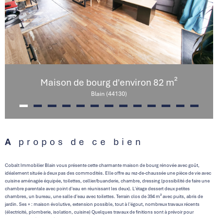
Maison de bourg d'environ 82 m²
Blain (44130)
A propos de ce bien
Cobalt Immobilier Blain vous présente cette charmante maison de bourg rénovée avec goût,
idéalement située à deux pas des commodités. Elle offre au rez-de-chaussée une pièce de vie avec
cuisine aménagée équipée, toilettes, cellier/buanderie, chambre, dressing (possibilité de faire une
chambre parentale avec point d'eau en réunissant les deux). L'étage dessert deux petites
chambres, un bureau, une salle d'eau avec toilettes. Terrain clos de 394 m² avec puits, abris de
jardin. Ses + : maison évolutive, extension possible, tout à l'égout, nombreux travaux récents
(électricité, plomberie, isolation, cuisine) Quelques travaux de finitions sont à prévoir pour