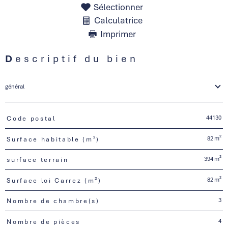
Sélectionner
Calculatrice
Imprimer
Descriptif du bien
général
44130
Code postal
TRAD_PAMPERO_Caracteristique
Valeurs
82 m²
Surface habitable (m²)
394 m²
surface terrain
82 m²
Surface loi Carrez (m²)
3
Nombre de chambre(s)
4
Nombre de pièces