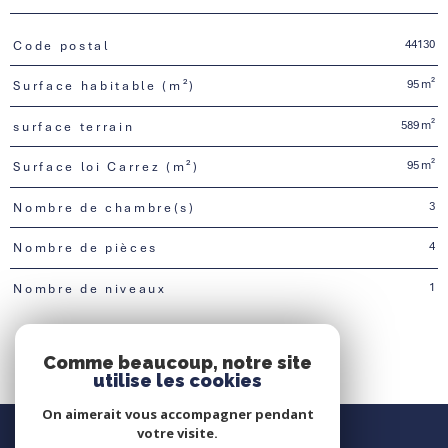
44130
Code postal
TRAD_PAMPERO_Caracteristique
Valeurs
95 m²
Surface habitable (m²)
589 m²
surface terrain
95 m²
Surface loi Carrez (m²)
3
Nombre de chambre(s)
4
Nombre de pièces
1
Nombre de niveaux
Comme beaucoup, notre site
utilise les cookies
On aimerait vous accompagner pendant
Nous contacter
votre visite.