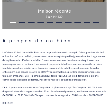
Maison récente
Blain (44130)
A propos de ce bien
Le Cabinet Cobalt Immobilier Blain vous propose à l'entrée du bourg du Gâvre, proche de la forêt
et à moins de 5 kms de Blain, cette maison récente de plain-pied baignée de lumière. L'agencement
de la pièce de vie offre la convivialité d'un espace ouvert avec la cuisine semi-équipée et une
terrasse plein sud en enfilade. L'espace nuit propose trois belles chambres, une salle de bains
familiale avec douche italienne et baignoire, un cabinet de toilettes, une buanderie. Le jardin
entièrement clos et sans vis-à-vis de 589 m² vous permettra de profiter de beaux moments en
famille et entre amis. Ses + : pompe à chaleur, tout à l'égout, plain-pied, terrain clos, proche
commodités et sentiers pédestres. Posez vos valises et coulez de jours heureux !
DPE : A (consommation 51 kWh/m²/an) - GES : A (émissions 1 kgCO²/m²/an) Prix : 220 000 € frais
d'agence inclus à la charge du vendeur. Pour plus de renseignements, veuillez contacter Mme Julie
GABORIAU au 06.22.96.41.88 - EI - agent commercial enregistré au RSAC sous le n°2023AC00115
Réf : B-120