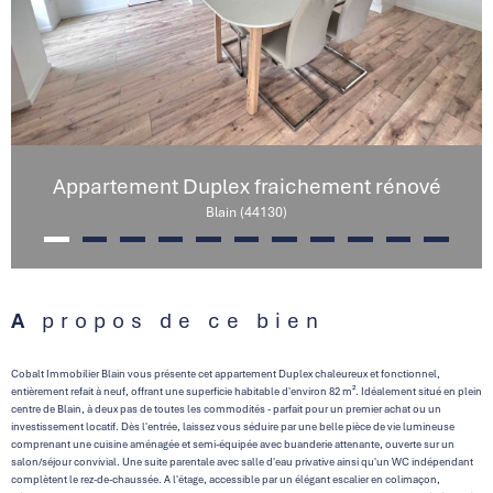
Appartement Duplex fraichement rénové
Blain (44130)
A propos de ce bien
Cobalt Immobilier Blain vous présente cet appartement Duplex chaleureux et fonctionnel,
entièrement refait à neuf, offrant une superficie habitable d'environ 82 m². Idéalement situé en plein
centre de Blain, à deux pas de toutes les commodités - parfait pour un premier achat ou un
investissement locatif. Dès l'entrée, laissez vous séduire par une belle pièce de vie lumineuse
comprenant une cuisine aménagée et semi-équipée avec buanderie attenante, ouverte sur un
salon/séjour convivial. Une suite parentale avec salle d'eau privative ainsi qu'un WC indépendant
complètent le rez-de-chaussée. A l'étage, accessible par un élégant escalier en colimaçon,