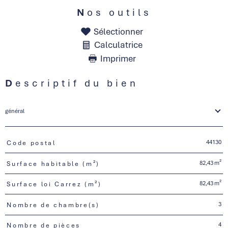
Nos outils
Sélectionner
Calculatrice
Imprimer
Descriptif du bien
général
44130
Code postal
TRAD_PAMPERO_Caracteristique
Valeurs
82,43 m²
Surface habitable (m²)
82,43 m²
Surface loi Carrez (m²)
3
Nombre de chambre(s)
4
Nombre de pièces