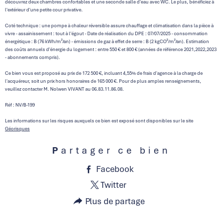
découvrez deux chambres confortables et une seconde salle d'eau avec WC. Le plus, bénéficiez à
l'extérieur d'une petite cour privative.
Coté technique : une pompe à chaleur réversible assure chauffage et climatisation dans la pièce à
vivre - assainissement : tout à l'égout - Date de réalisation du DPE : 07/07/2025 - consommation
énergétique : B
(76
kWh/m²/an) - émissions de gaz à effet de serre : B (2 kgCO²/m²/an). Estimation
des coûts annuels d'énergie du logement : entre 550
€ et 800 € (années de référence 2021,2022,2023
- abonnements compris).
Ce bien vous est proposé au prix de 172 500 €, incluant 4,55% de frais d'agence à la charge de
l'acquéreur, soit un prix hors honoraires de 165 000 €. Pour de plus amples renseignements,
veuillez contacter M. Nolwen VIVANT au 06.83.11.86.08.
Réf : NV/B-199
Les informations sur les risques auxquels ce bien est exposé sont disponibles sur le site
Géorisques
Partager ce bien
Facebook
Twitter
Plus de partage