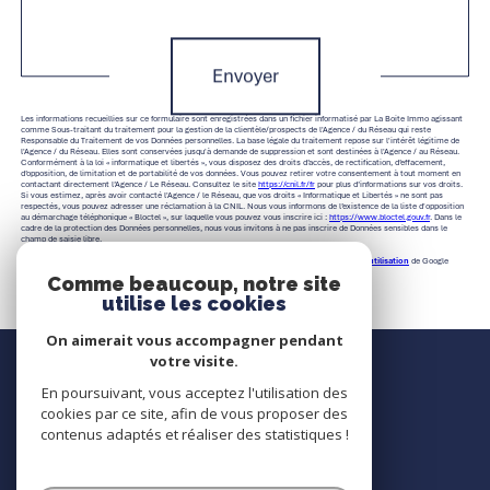
Validation
Envoyer
Les informations recueillies sur ce formulaire sont enregistrées dans un fichier informatisé par La Boite Immo agissant
comme Sous-traitant du traitement pour la gestion de la clientèle/prospects de l'Agence / du Réseau qui reste
Responsable du Traitement de vos Données personnelles. La base légale du traitement repose sur l'intérêt légitime de
l'Agence / du Réseau. Elles sont conservées jusqu'à demande de suppression et sont destinées à l'Agence / au Réseau.
Conformément à la loi « informatique et libertés », vous disposez des droits d’accès, de rectification, d’effacement,
d’opposition, de limitation et de portabilité de vos données. Vous pouvez retirer votre consentement à tout moment en
contactant directement l’Agence / Le Réseau. Consultez le site
https://cnil.fr/fr
pour plus d’informations sur vos droits.
Si vous estimez, après avoir contacté l'Agence / le Réseau, que vos droits « Informatique et Libertés » ne sont pas
respectés, vous pouvez adresser une réclamation à la CNIL. Nous vous informons de l’existence de la liste d'opposition
au démarchage téléphonique « Bloctel », sur laquelle vous pouvez vous inscrire ici :
https://www.bloctel.gouv.fr
. Dans le
cadre de la protection des Données personnelles, nous vous invitons à ne pas inscrire de Données sensibles dans le
champ de saisie libre.
Ce site est protégé par reCAPTCHA, les
Politiques de Confidentialité
et es
Conditions d'utilisation
de Google
s'appliquent.
Comme beaucoup, notre site
utilise les cookies
On aimerait vous accompagner pendant
Nous contacter
votre visite.
En poursuivant, vous acceptez l'utilisation des
Contact
cookies par ce site, afin de vous proposer des
contenus adaptés et réaliser des statistiques !
Nous suivre