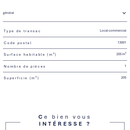
général
Local commercial
Type de transac
TRAD_PAMPERO_Caracteristique
Valeurs
13001
Code postal
205 m²
Surface habitable (m²)
1
Nombre de pièces
205
Superficie (m²)
Ce bien vous
INTÉRESSE ?