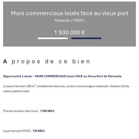
Murs commerciaux loués face au vieux port
Marseille (13001)
1 930 000 €
A propos de ce bien
Opportunité à saisir – MURS COMMERCIAUX loués FACE au Vieux-Port de Marseille
Locaux d’environ 200 m², entièrement rénovés, loués à une enseigne nationale. Secteur à forte
valeur patrimoniale.
Prix net vendeur des murs :
1 930 000 €
Loyer annuel HT/HC :
135 000 €