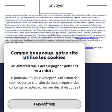
Envoyer
Les informations recueillies sur ce formulaire sont enregistrées dans un fichier informatisé par La Boite Immo agissant
comme Sous-traitant du traitement pour la gestion de la clientèle/prospects de l'Agence / du Réseau qui reste
Responsable du Traitement de vos Données personnelles. La base légale du traitement repose sur l'intérêt légitime de
l'Agence / du Réseau. Elles sont conservées jusqu'à demande de suppression et sont destinées à l'Agence / au Réseau.
Conformément à la loi « informatique et libertés », vous disposez des droits d’accès, de rectification, d’effacement,
d’opposition, de limitation et de portabilité de vos données. Vous pouvez retirer votre consentement à tout moment en
contactant directement l’Agence / Le Réseau. Consultez le site
https://cnil.fr/fr
pour plus d’informations sur vos droits.
Si vous estimez, après avoir contacté l'Agence / le Réseau, que vos droits « Informatique et Libertés » ne sont pas
respectés, vous pouvez adresser une réclamation à la CNIL. Nous vous informons de l’existence de la liste d'opposition
au démarchage téléphonique « Bloctel », sur laquelle vous pouvez vous inscrire ici :
https://www.bloctel.gouv.fr
. Dans le
cadre de la protection des Données personnelles, nous vous invitons à ne pas inscrire de Données sensibles dans le
champ de saisie libre.
Ce site est protégé par reCAPTCHA, les
Politiques de Confidentialité
et es
Conditions d'utilisation
de Google
s'appliquent.
Comme beaucoup, notre site
utilise les cookies
On aimerait vous accompagner pendant
Nous contacter
votre visite.
En poursuivant, vous acceptez l'utilisation des
Contact
cookies par ce site, afin de vous proposer des
contenus adaptés et réaliser des statistiques !
Nous suivre
PARAMÉTRER