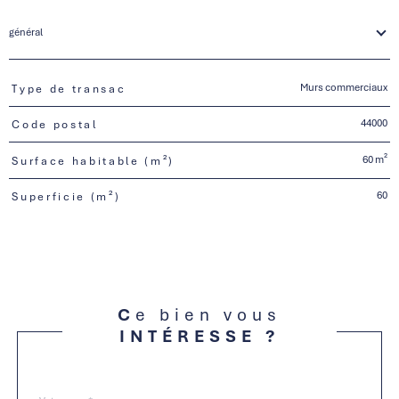
général
Murs commerciaux
Type de transac
TRAD_PAMPERO_Caracteristique
Valeurs
44000
Code postal
60 m²
Surface habitable (m²)
60
Superficie (m²)
Ce bien vous
INTÉRESSE ?
Nom
Fieldset