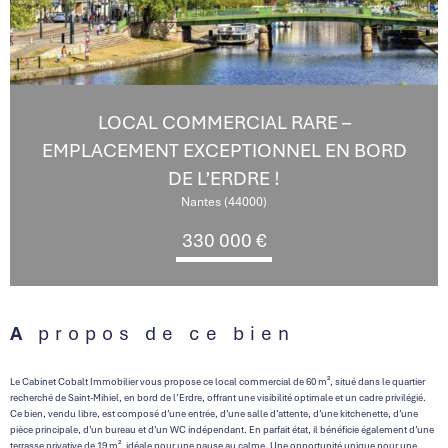
LOCAL COMMERCIAL RARE –
EMPLACEMENT EXCEPTIONNEL EN BORD
DE L’ERDRE !
Nantes (44000)
330 000 €
A propos de ce bien
Le Cabinet Cobalt Immobilier vous propose ce local commercial de 60 m², situé dans le quartier
recherché de Saint-Mihiel, en bord de l’Erdre, offrant une visibilité optimale et un cadre privilégié.
Ce bien, vendu libre, est composé d’une entrée, d’une salle d’attente, d’une kitchenette, d’une
pièce principale, d’un bureau et d’un WC indépendant. En parfait état, il bénéficie également d’une
terrasse privative de 19 m², idéale pour une pause au calme. Une opportunité unique pour une