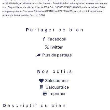
activité libérale, un showroom ou des bureaux. Possibilité d’acquérir 3 places de stationnement en
sus. Disponible au deuxième trimestre 2025. Prix : 330 000 € FAI (315 000 € hors honoraires, 4,76 %
charge acquéreur). Contactez Sébastien CARTON au 07 82 29 44 65 pour plus d’informations ou
pour organiser une visite. Réf. : MLE-584.
Partager ce bien
Facebook
Twitter
Plus de partage
Nos outils
Sélectionner
Calculatrice
Imprimer
Descriptif du bien