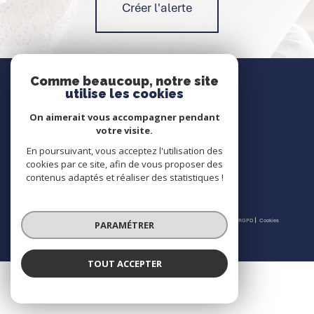
Créer l'alerte
Nous contacter
Comme beaucoup, notre site
utilise les cookies
Contact
On aimerait vous accompagner pendant
votre visite.
En poursuivant, vous acceptez l'utilisation des
Nous suivre
cookies par ce site, afin de vous proposer des
contenus adaptés et réaliser des statistiques !
© 2026 | Tous droits réservés | Traduction powered by Google |
Nos honoraires
Plan du site
Mentions légales
Admin
Partenaires
Politique RGPD
Cookies
PARAMÉTRER
TOUT ACCEPTER