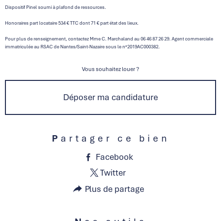
Dispositif Pinel soumi à plafond de ressources.
Honoraires part locataire 534 € TTC dont 71 € part état des lieux.
Pour plus de renseignement, contactez Mme C. Marchaland au 06 46 87 26 29. Agent commerciale
immatriculée au RSAC de Nantes/Saint-Nazaire sous le n°2019AC000382.
Vous souhaitez louer ?
Déposer ma candidature
Partager ce bien
Facebook
Twitter
Plus de partage