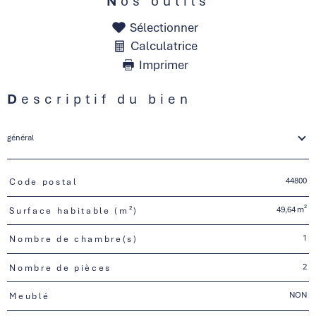
Nos outils
Sélectionner
Calculatrice
Imprimer
Descriptif du bien
général
44800
Code postal
TRAD_PAMPERO_Caracteristique
Valeurs
49,64 m²
Surface habitable (m²)
1
Nombre de chambre(s)
2
Nombre de pièces
NON
Meublé