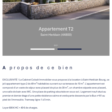
Appartement T2
Saint-Herblain (44800)
CC*
A propos de ce bien
EXCLUSIVITÉ ! Le Cabinet Cobalt Immobilier vous propose à la location à Saint-Herblain Bourg, ce
joli appartement type 2 de 49 m² habitables ouvrant sur sa terrasse de 10 m². L'appartement est
composé d'un vaste de séjour avec placard de plus de 30 m², un chambre séparée avec placard,
une salle de bain avec WC. Une place de parking sécurisée en sous-sol. Logement neuf situé au
premier et dernier étage d'une petite résidence calme et verdoyante desservie par le Bus n°81 au
pied de l'immeuble. Tramway ligne 1 à 5 min.
Loyer 600 € HC + 40 € de charges.