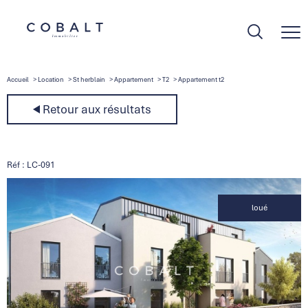
Accueil
Location
St herblain
Appartement
T2
Appartement t2
Retour aux résultats
Réf : LC-091
loué